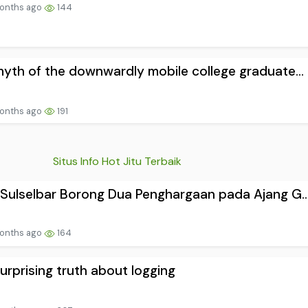
onths ago
144
yth of the downwardly mobile college graduate...
onths ago
191
Situs Info Hot Jitu Terbaik
Sulselbar Borong Dua Penghargaan pada Ajang G..
onths ago
164
urprising truth about logging