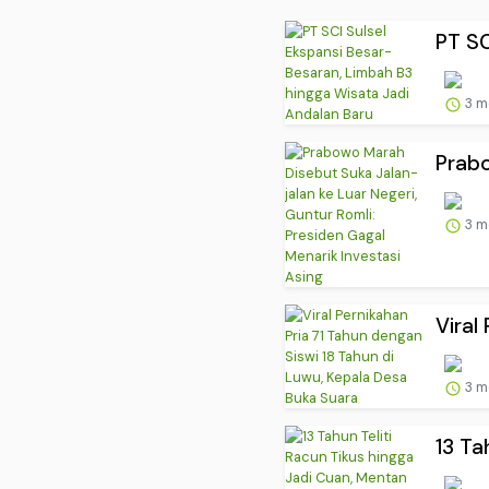
PT SC
3 m
Prabo
3 m
Viral
3 m
13 Ta