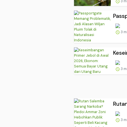
3 m
Passp
3 m
Kesei
3 m
Rutan
3 m