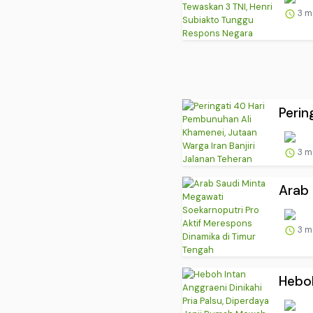
3 m
Perin
3 m
Arab 
3 m
Heboh