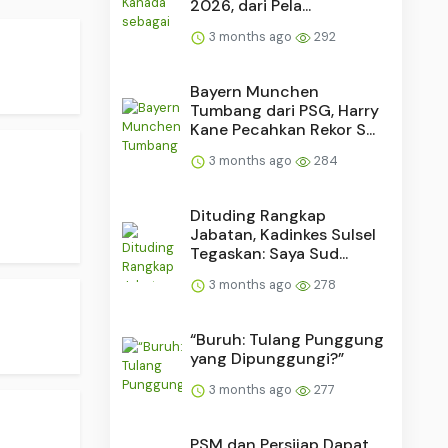
2026, dari Pela...
3 months ago
292
Bayern Munchen
Tumbang dari PSG, Harry
Kane Pecahkan Rekor S...
3 months ago
284
Dituding Rangkap
Jabatan, Kadinkes Sulsel
Tegaskan: Saya Sud...
3 months ago
278
“Buruh: Tulang Punggung
yang Dipunggungi?”
3 months ago
277
PSM dan Persijap Dapat