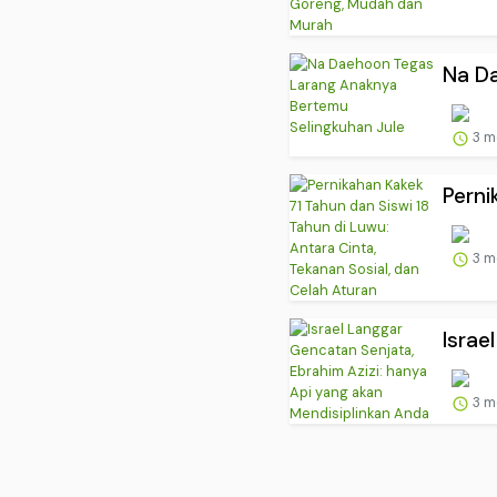
Na Da
3 m
Perni
3 m
Israe
3 m