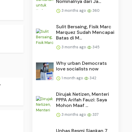
Nominalnya dari Ja...
3 months ago
360
Sulit Bersaing, Fisik Marc
Marquez Sudah Mencapai
Batas di M...
3 months ago
345
Why urban Democrats
love socialists now
1 month ago
342
.
Dirujak Netizen, Menteri
PPPA Arifah Fauzi: Saya
Mohon Maaf ...
3 months ago
337
Unhas Resmi Siapkan 7