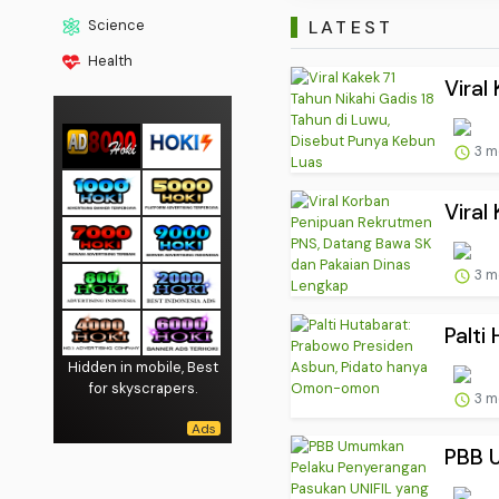
LATEST
Science
Health
Viral
3 m
Viral
3 m
Palti
Hidden in mobile, Best
for skyscrapers.
3 m
PBB U