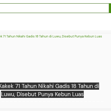
Korban Penipuan Rekrutmen PNS, Datang
awa SK dan Pakaian Dinas Lengkap