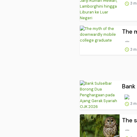
3 m
The m
3 m
Bank 
3 m
The s