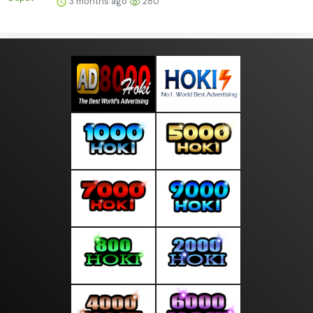
3 months ago
280