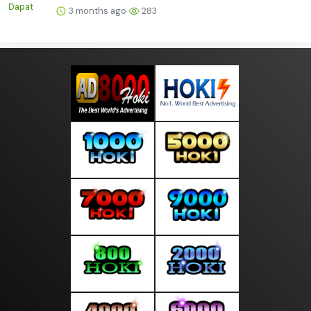
3 months ago
283