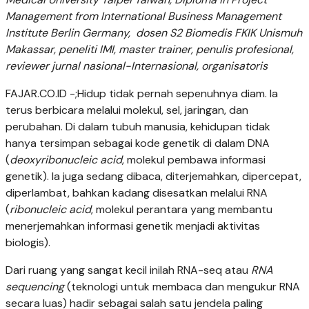
Management from International Business Management
Institute Berlin Germany, dosen S2 Biomedis FKIK Unismuh
Makassar, peneliti IMI, master trainer, penulis profesional,
reviewer jurnal nasional-Internasional, organisatoris
FAJAR.CO.ID -;Hidup tidak pernah sepenuhnya diam. Ia
terus berbicara melalui molekul, sel, jaringan, dan
perubahan. Di dalam tubuh manusia, kehidupan tidak
hanya tersimpan sebagai kode genetik di dalam DNA
(
deoxyribonucleic acid
, molekul pembawa informasi
genetik). Ia juga sedang dibaca, diterjemahkan, dipercepat,
diperlambat, bahkan kadang disesatkan melalui RNA
(
ribonucleic acid
, molekul perantara yang membantu
menerjemahkan informasi genetik menjadi aktivitas
biologis).
Dari ruang yang sangat kecil inilah RNA-seq atau
RNA
sequencing
(teknologi untuk membaca dan mengukur RNA
secara luas) hadir sebagai salah satu jendela paling