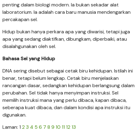
penting dalam biologi modern. Ia bukan sekadar alat
laboratorium. Ia adalah cara baru manusia mendengarkan
percakapan sel.
Hidup bukan hanya perkara apa yang diwarisi, tetapi juga
apa yang sedang diaktifkan, dibungkam, diperbaiki, atau
disalahgunakan oleh sel.
Bahasa Sel yang Hidup
DNA sering disebut sebagai cetak biru kehidupan. Istilah ini
benar, tetapi belum lengkap. Cetak biru menjelaskan
rancangan dasar, sedangkan kehidupan berlangsung dalam
perubahan. Sel tidak hanya menyimpan instruksi. Sel
memilih instruksi mana yang perlu dibaca, kapan dibaca,
seberapa kuat dibaca, dan dalam kondisi apa instruksi itu
digunakan.
Laman:
1
2
3
4
5
6
7
8
9
10
11
12
13