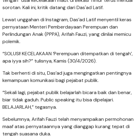
tengah” usai kecelakaan maut di Bekasi Timur terus menuai
sorotan. Kali ini, kritik datang dari Das'ad Latif.
Lewat unggahan di Instagram, Das’ad Latif menyentil keras
pernyataan Menteri Pemberdayaan Perempuan dan
Perlindungan Anak (PPPA), Arifah Fauzi, yang dinilai memicu
polemik.
“SOLUSI! KECELAKAAN ‘Perempuan ditempatkan di tengah’,
apa iyya sih?” tulisnya, Kamis (30/4/2026).
Tak berhenti di situ, Das’ad juga mengingatkan pentingnya
kemampuan komunikasi bagi pejabat publik.
“Sekali lagi, pejabat publik belajarlah bicara baik dan benar,
biar tidak gaduh. Public speaking itu bisa dipelajari.
BELAJARLAH,” tegasnya.
Sebelumnya, Arifah Fauzi telah menyampaikan permohonan
maaf atas pernyataannya yang dianggap kurang tepat di
tengah suasana duka.